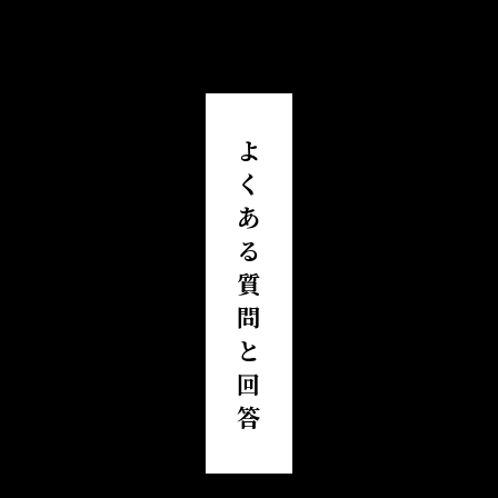
よ
く
あ
る
質
問
と
回
答