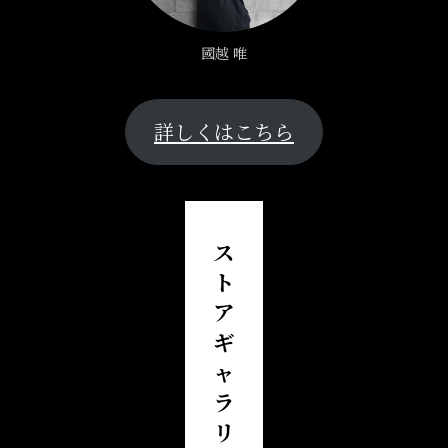
國越 唯
詳しくはこちら
ス
ト
ア
ギ
ャ
ラ
リ