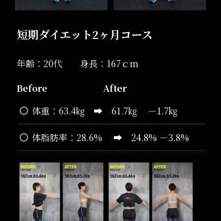
短期ダイエット2ヶ月コース
年齢：20代 身長：167ｃｍ
Before
After
体重：63.4㎏ ➡ 61.7㎏
－1.7㎏
体脂肪率：28.6% ➡ 24.8% －3.8%